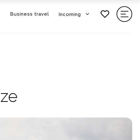
e
Business travel
Incoming
zze