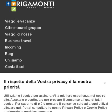
Viaggi e vacanze
Gite e tour di gruppo
Viaggi di nozze
Business travel
Incoming
Blog
Chi siamo
Contattaci
Iscriviti alla newsletter
Il rispetto della Vostra privacy è la nostra
priorità
Utilizziamo i cookie per assicurarVi la migliore esperienza nel nostro
sito. Accettate e continuate per prestare il consenso all’uso di tutti i
cookie. Per saperne di più o prestare il consenso solo ad alcuni utilizzi
cliccare qui
. Potrai consultare le nostre
Privacy Policy
e
Cookie Policy
INSTAGRAM
FACEBOOK
aggiornate in qualsiasi momento.