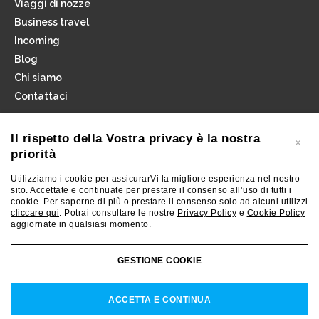
Viaggi di nozze
Business travel
Incoming
Blog
Chi siamo
Contattaci
Iscriviti alla newsletter
Il rispetto della Vostra privacy è la nostra
priorità
Utilizziamo i cookie per assicurarVi la migliore esperienza nel nostro
sito. Accettate e continuate per prestare il consenso all’uso di tutti i
cookie. Per saperne di più o prestare il consenso solo ad alcuni utilizzi
cliccare qui
. Potrai consultare le nostre
Privacy Policy
e
Cookie Policy
INSTAGRAM
FACEBOOK
aggiornate in qualsiasi momento.
GESTIONE COOKIE
RIGAMONTI VIAGGI SRL C.F. e P.iva 03085350134 - Reg. Imp. LC n. 03085350134 - REA
LC 306715 - Cap. soc. € 10.000 i.v.
ACCETTA E CONTINUA
LEGALS & PRIVACY
COOKIES POLICY
CREDITS